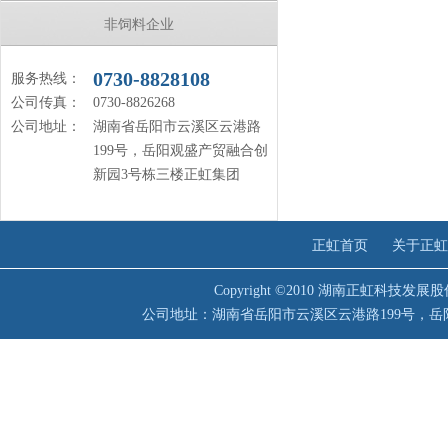
非饲料企业
0730-8828108
服务热线：
公司传真：
0730-8826268
公司地址：
湖南省岳阳市云溪区云港路
199号，岳阳观盛产贸融合创
新园3号栋三楼正虹集团
正虹首页
关于正虹
Copyright ©2010 湖南正虹科技发展股份有限
公司地址：湖南省岳阳市云溪区云港路199号，岳阳观盛产