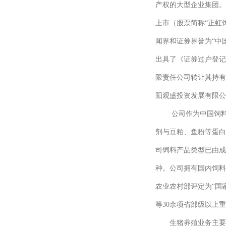
产权的大型企业集团。于
上市（股票简称“正虹
闻界和证券界誉为“中国
出具了《证券过户登记
限责任公司转让其持有的公
阳观盛投资发展有限公
公司作为中国饲料行
剂与豆粕、鱼粉等蛋白
司饲料产品类型已由成
种。公司拥有国内饲料
农业农村部评定为“国
等30余项省部级以上
生猪养殖业务主要采