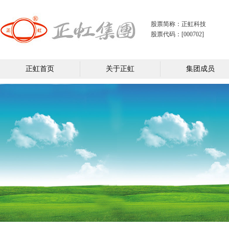
股票简称：正虹科技
股票代码：[000702]
正虹首页
关于正虹
集团成员