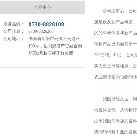
产品中心
公司上市后，公司致力
施建设及新产品研发，
0730-8828108
服务热线：
公司传真：
0730-8826268
的的科研体系和新产品
公司地址：
湖南省岳阳市云溪区云港路
饲料产品已由当初单一
199号，岳阳观盛产贸融合创
新园3号栋三楼正虹集团
200万吨。10月，公
实力更是日臻雄厚，公
农业部评定为“国家饲
我国已经入世，饲料
而显得更低。从饲料行
由于我国尚未加入世界
将制约饲料工业的发展