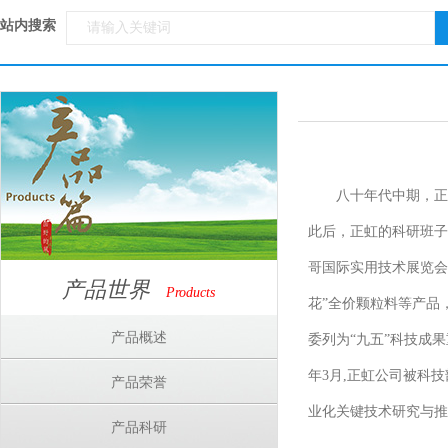
站内搜索
八十年代中期，正虹赖
此后，正虹的科研班子，
哥国际实用技术展览会金
产品世界
Products
花”全价颗粒料等产品
产品概述
委列为“九五”科技成果
年3月,正虹公司被科
产品荣誉
业化关键技术研究与推
产品科研